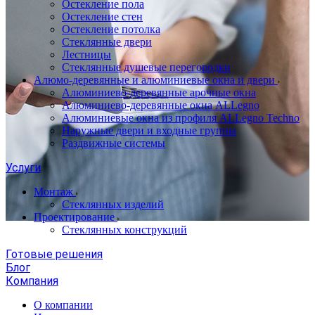
Остекление пола
Остекление стен
Остекление потолка
Стеклянные двери
Лестницы
Стеклянные душевые перегородки
Алюмо-деревянные и алюминиевые окна и двери
Алюминиево-деревянные арочные окна
Алюминиево-деревянные окна ALLegno
Алюминиевые окна из профиля ALLegno Techno
Наружные двери и входные группы
Раздвижные системы
Услуги
Монтаж
Стеклянных изделий
Проектирование
Стеклянных конструкций
Готовые решения
Блог
Компания
О компании