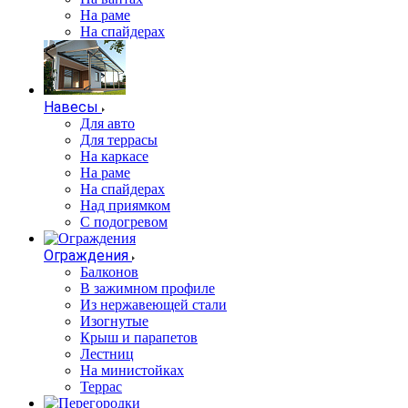
На раме
На спайдерах
Навесы
Для авто
Для террасы
На каркасе
На раме
На спайдерах
Над приямком
С подогревом
Ограждения
Балконов
В зажимном профиле
Из нержавеющей стали
Изогнутые
Крыш и парапетов
Лестниц
На министойках
Террас