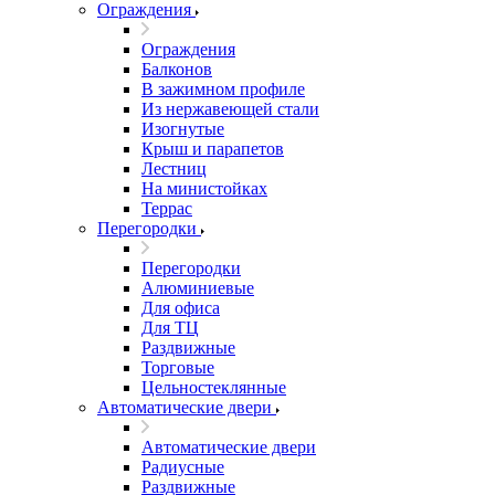
Ограждения
Ограждения
Балконов
В зажимном профиле
Из нержавеющей стали
Изогнутые
Крыш и парапетов
Лестниц
На министойках
Террас
Перегородки
Перегородки
Алюминиевые
Для офиса
Для ТЦ
Раздвижные
Торговые
Цельностеклянные
Автоматические двери
Автоматические двери
Радиусные
Раздвижные