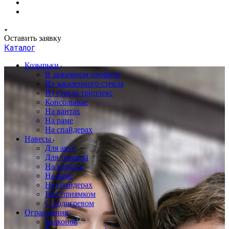
Оставить заявку
Каталог
Козырьки
В зажимном профиле
Из закаленного стекла
Из стекла триплекс
Консольные
На вантах
На раме
На спайдерах
Навесы
Для авто
Для террасы
На каркасе
На раме
На спайдерах
Над приямком
С подогревом
Ограждения
Балконов