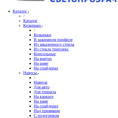
Каталог
Каталог
Козырьки
Козырьки
В зажимном профиле
Из закаленного стекла
Из стекла триплекс
Консольные
На вантах
На раме
На спайдерах
Навесы
Навесы
Для авто
Для террасы
На каркасе
На раме
На спайдерах
Над приямком
С подогревом