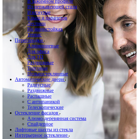
В зажимном профиле
Из нержавеющей стали
Изогнутые
Крыш и парапетов
Лестниц
На министойках
Террас
Перегородки
Алюминиевые
Для офиса
Для ТЦ
Раздвижные
Торговые
Цельностеклянные
Автоматические двери
Радиусные
Раздвижные
Распашные
С антипаникой
Телескопические
Остекление фасадов
Алюмо-деревянная система
Спайдерное
Лифтовые шахты из стекла
Интерьерное остекление