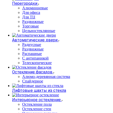
Перегородки
Алюминиевые
Для офиса
Для ТЦ
Раздвижные
Торговые
Цельностеклянные
Автоматические двери
Радиусные
Раздвижные
Распашные
С антипаникой
Телескопические
Остекление фасадов
Алюмо-деревянная система
Спайдерное
Лифтовые шахты из стекла
Интерьерное остекление
Остекление пола
Остекление стен