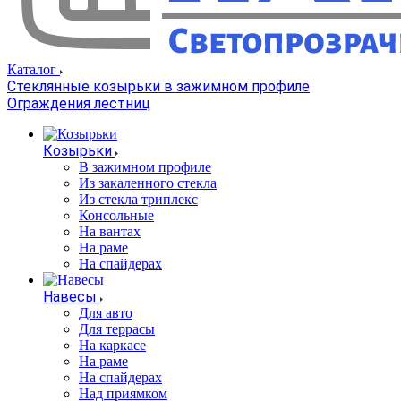
Каталог
Стеклянные козырьки в зажимном профиле
Ограждения лестниц
Козырьки
В зажимном профиле
Из закаленного стекла
Из стекла триплекс
Консольные
На вантах
На раме
На спайдерах
Навесы
Для авто
Для террасы
На каркасе
На раме
На спайдерах
Над приямком