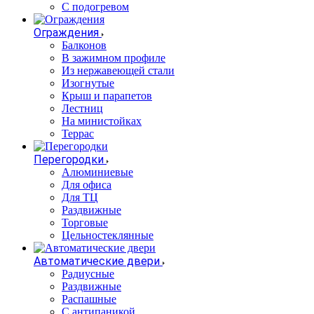
С подогревом
Ограждения
Балконов
В зажимном профиле
Из нержавеющей стали
Изогнутые
Крыш и парапетов
Лестниц
На министойках
Террас
Перегородки
Алюминиевые
Для офиса
Для ТЦ
Раздвижные
Торговые
Цельностеклянные
Автоматические двери
Радиусные
Раздвижные
Распашные
С антипаникой