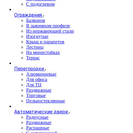
С подогревом
Ограждения
Балконов
В зажимном профиле
Из нержавеющей стали
Изогнутые
Крыш и парапетов
Лестниц
На министойках
Террас
Перегородки
Алюминиевые
Для офиса
Для ТЦ
Раздвижные
Торговые
Цельностеклянные
Автоматические двери
Радиусные
Раздвижные
Распашные