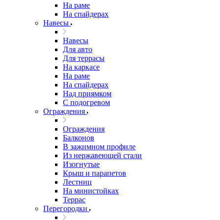
На раме
На спайдерах
Навесы
Навесы
Для авто
Для террасы
На каркасе
На раме
На спайдерах
Над приямком
С подогревом
Ограждения
Ограждения
Балконов
В зажимном профиле
Из нержавеющей стали
Изогнутые
Крыш и парапетов
Лестниц
На министойках
Террас
Перегородки