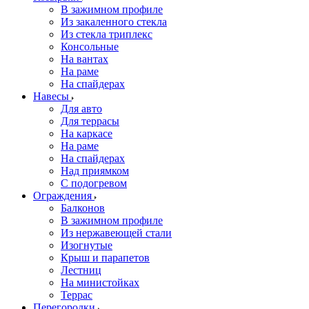
В зажимном профиле
Из закаленного стекла
Из стекла триплекс
Консольные
На вантах
На раме
На спайдерах
Навесы
Для авто
Для террасы
На каркасе
На раме
На спайдерах
Над приямком
С подогревом
Ограждения
Балконов
В зажимном профиле
Из нержавеющей стали
Изогнутые
Крыш и парапетов
Лестниц
На министойках
Террас
Перегородки