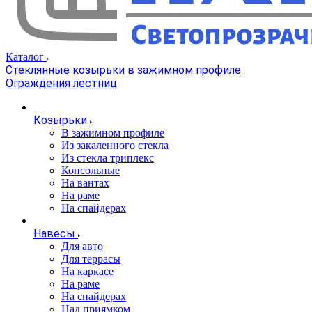
Каталог
Стеклянные козырьки в зажимном профиле
Ограждения лестниц
Козырьки
В зажимном профиле
Из закаленного стекла
Из стекла триплекс
Консольные
На вантах
На раме
На спайдерах
Навесы
Для авто
Для террасы
На каркасе
На раме
На спайдерах
Над приямком