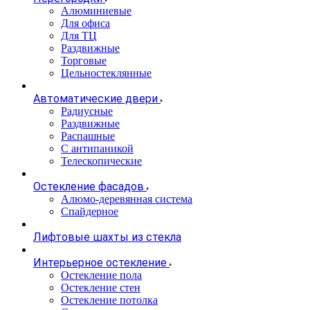
Алюминиевые
Для офиса
Для ТЦ
Раздвижные
Торговые
Цельностеклянные
Автоматические двери
Радиусные
Раздвижные
Распашные
С антипаникой
Телескопические
Остекление фасадов
Алюмо-деревянная система
Спайдерное
Лифтовые шахты из стекла
Интерьерное остекление
Остекление пола
Остекление стен
Остекление потолка