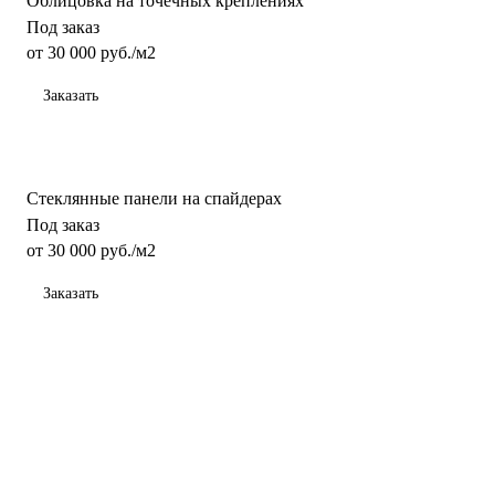
Облицовка на точечных креплениях
Под заказ
от 30 000
руб.
/м2
Заказать
Стеклянные панели на спайдерах
Под заказ
от 30 000
руб.
/м2
Заказать
Стеклянные потолки — конструкция, позволяющая придать
оригинальность интерьеру помещения. Это современный
тренд в дизайне, совмещающий эстетику и
функциональность. Безопасность изделия из стекла
обеспечивается путем использования особо прочного
триплекса и специальных пленок. Конструкция долговечна и
проста в уходе.