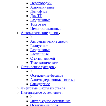
Перегородки
Алюминиевые
Для офиса
Для ТЦ
Раздвижные
Торговые
Цельностеклянные
Автоматические двери
Автоматические двери
Радиусные
Раздвижные
Распашные
С антипаникой
Телескопические
Остекление фасадов
Остекление фасадов
Алюмо-деревянная система
Спайдерное
Лифтовые шахты из стекла
Интерьерное остекление
Интерьерное остекление
Остекление пола