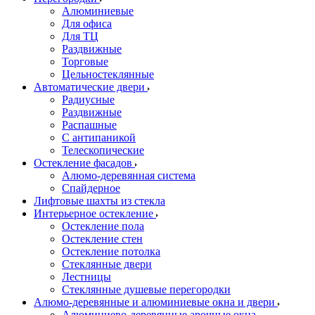
Алюминиевые
Для офиса
Для ТЦ
Раздвижные
Торговые
Цельностеклянные
Автоматические двери
Радиусные
Раздвижные
Распашные
С антипаникой
Телескопические
Остекление фасадов
Алюмо-деревянная система
Спайдерное
Лифтовые шахты из стекла
Интерьерное остекление
Остекление пола
Остекление стен
Остекление потолка
Стеклянные двери
Лестницы
Стеклянные душевые перегородки
Алюмо-деревянные и алюминиевые окна и двери
Алюминиево-деревянные арочные окна