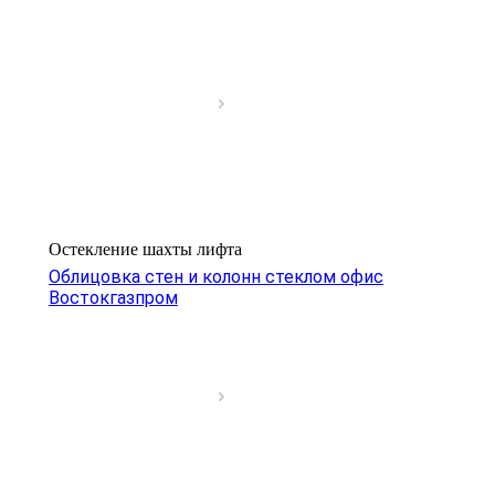
производителя без дилерских надбавок
Выполненные проекты
Остекление шахты лифта
Облицовка стен и колонн стеклом офис
Востокгазпром