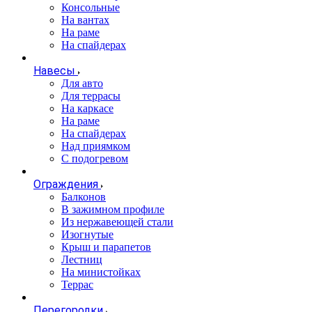
Консольные
На вантах
На раме
На спайдерах
Навесы
Для авто
Для террасы
На каркасе
На раме
На спайдерах
Над приямком
С подогревом
Ограждения
Балконов
В зажимном профиле
Из нержавеющей стали
Изогнутые
Крыш и парапетов
Лестниц
На министойках
Террас
Перегородки