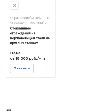
Ограждения/Стеклянные
ограждения лестниц/
Стеклянные ограждения
Стеклянные
для террасы/Стеклянные
ограждения из
ограждения балкона/
нержавеющей стали на
Стеклянные ограждения
круглых стойках
крыш и парапетов/
Стеклянные ограждения
Цена
из нержавеющей стали
от 18 000
руб.
/м.п
Заказать