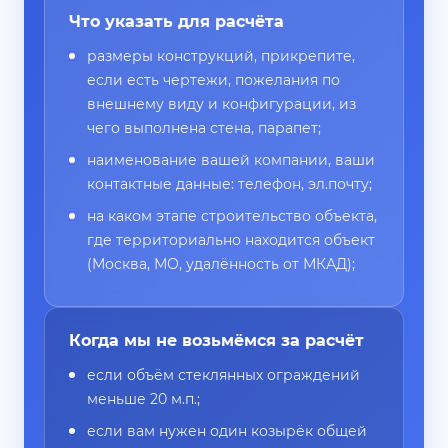
Что указать для расчёта
размеры конструкций, прикрепите,
если есть чертежи, пожелания по
внешнему виду и конфигурации, из
чего выполнена стена, парапет;
наименование вашей компании, ваши
контактные данные: телефон, эл.почту;
на каком этапе строительство объекта,
где территориально находится объект
(Москва, МО, удалённость от МКАД);
Когда мы не возьмёмся за расчёт
если объём стеклянных ограждений
меньше 20 м.п.;
если вам нужен один козырёк общей