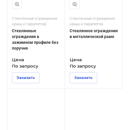
Стеклянные ограждения
Стеклянные ограждения
крыш и парапетов/
крыш и парапетов
Стеклянные ограждения в
Стеклянные
Стеклянное ограждения
зажимном профиле
ограждения в
в металлической раме
зажимном профиле без
поручня
Цена
Цена
По зап
р
осу
По зап
р
осу
Заказать
Заказать