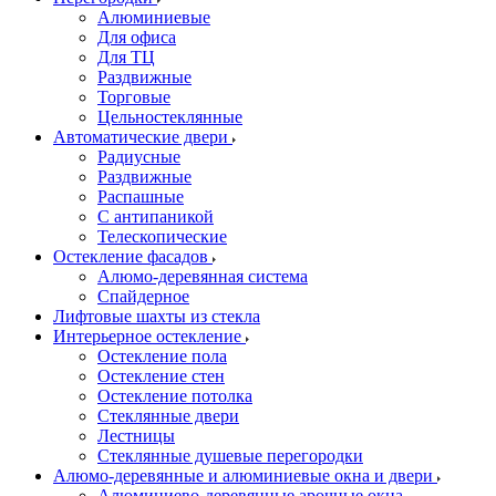
Алюминиевые
Для офиса
Для ТЦ
Раздвижные
Торговые
Цельностеклянные
Автоматические двери
Радиусные
Раздвижные
Распашные
С антипаникой
Телескопические
Остекление фасадов
Алюмо-деревянная система
Спайдерное
Лифтовые шахты из стекла
Интерьерное остекление
Остекление пола
Остекление стен
Остекление потолка
Стеклянные двери
Лестницы
Стеклянные душевые перегородки
Алюмо-деревянные и алюминиевые окна и двери
Алюминиево-деревянные арочные окна