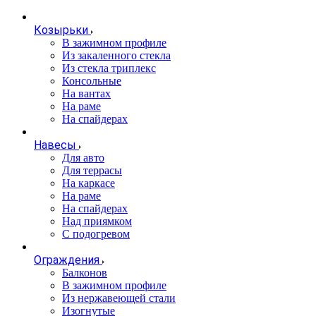
Козырьки
В зажимном профиле
Из закаленного стекла
Из стекла триплекс
Консольные
На вантах
На раме
На спайдерах
Навесы
Для авто
Для террасы
На каркасе
На раме
На спайдерах
Над приямком
С подогревом
Ограждения
Балконов
В зажимном профиле
Из нержавеющей стали
Изогнутые