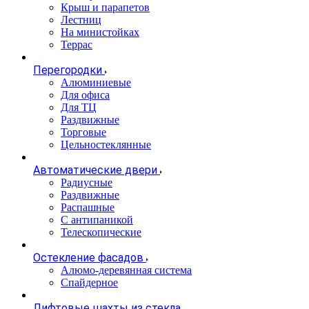
Крыш и парапетов
Лестниц
На министойках
Террас
Перегородки
Алюминиевые
Для офиса
Для ТЦ
Раздвижные
Торговые
Цельностеклянные
Автоматические двери
Радиусные
Раздвижные
Распашные
С антипаникой
Телескопические
Остекление фасадов
Алюмо-деревянная система
Спайдерное
Лифтовые шахты из стекла