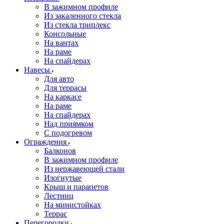
В зажимном профиле
Из закаленного стекла
Из стекла триплекс
Консольные
На вантах
На раме
На спайдерах
Навесы
Для авто
Для террасы
На каркасе
На раме
На спайдерах
Над приямком
С подогревом
Ограждения
Балконов
В зажимном профиле
Из нержавеющей стали
Изогнутые
Крыш и парапетов
Лестниц
На министойках
Террас
Перегородки