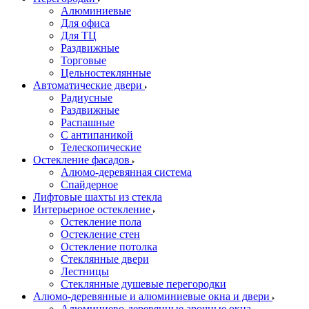
Алюминиевые
Для офиса
Для ТЦ
Раздвижные
Торговые
Цельностеклянные
Автоматические двери
Радиусные
Раздвижные
Распашные
С антипаникой
Телескопические
Остекление фасадов
Алюмо-деревянная система
Спайдерное
Лифтовые шахты из стекла
Интерьерное остекление
Остекление пола
Остекление стен
Остекление потолка
Стеклянные двери
Лестницы
Стеклянные душевые перегородки
Алюмо-деревянные и алюминиевые окна и двери
Алюминиево-деревянные арочные окна