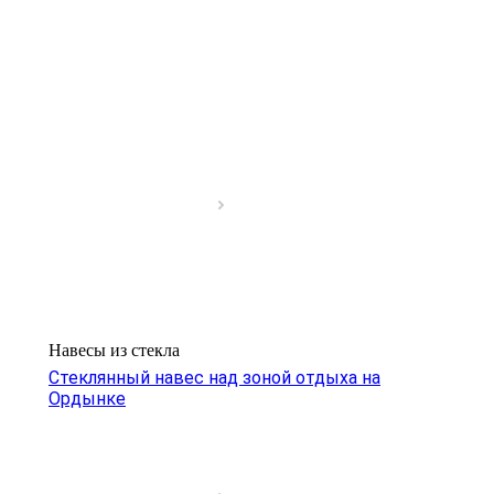
Фото выполненных работ
3
фото
—
Выполненные проекты
Навесы из стекла
Стеклянный навес над зоной отдыха на
Ордынке