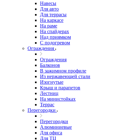
Навесы
Для авто
Для террасы
На каркасе
На раме
На спайдерах
Над приямком
С подогревом
Ограждения
Ограждения
Балконов
В зажимном профиле
Из нержавеющей стали
Изогнутые
Крыш и парапетов
Лестниц
На министойках
Террас
Перегородки
Перегородки
Алюминиевые
Для офиса
Для ТЦ