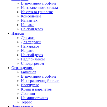
В зажимном профиле
Из закаленного стекла
Из стекла триплекс
Консольные
На вантах
На раме
На спайдерах
Навесы
Для авто
Для террасы
На каркасе
На раме
На спайдерах
Над приямком
С подогревом
Ограждения
Балконов
В зажимном профиле
Из нержавеющей стали
Изогнутые
Крыш и парапетов
Лестниц
На министойках
Террас
Перегородки