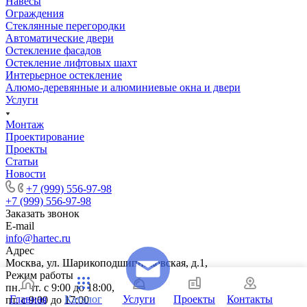
Навесы
Ограждения
Стеклянные перегородки
Автоматические двери
Остекление фасадов
Остекление лифтовых шахт
Интерьерное остекление
Алюмо-деревянные и алюминиевые окна и двери
Услуги
Монтаж
Проектирование
Проекты
Статьи
Новости
+7 (999) 556-97-98
+7 (999) 556-97-98
Заказать звонок
E-mail
info@hartec.ru
Адрес
Москва, ул. Шарикоподшипниковская, д.1,
Режим работы
пн.– чт. с 9:00 до 18:00,
Главная
Каталог
Услуги
Проекты
Контакты
пт. с 9:00 до 17:00