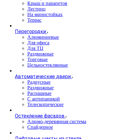
Крыш и парапетов
Лестниц
На министойках
Террас
Перегородки
Алюминиевые
Для офиса
Для ТЦ
Раздвижные
Торговые
Цельностеклянные
Автоматические двери
Радиусные
Раздвижные
Распашные
С антипаникой
Телескопические
Остекление фасадов
Алюмо-деревянная система
Спайдерное
Лифтовые шахты из стекла