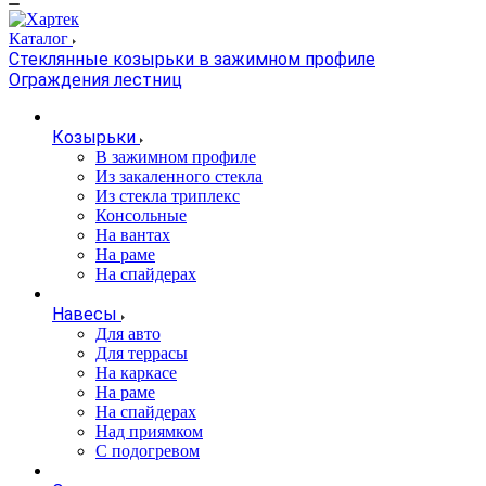
Каталог
Стеклянные козырьки в зажимном профиле
Ограждения лестниц
Козырьки
В зажимном профиле
Из закаленного стекла
Из стекла триплекс
Консольные
На вантах
На раме
На спайдерах
Навесы
Для авто
Для террасы
На каркасе
На раме
На спайдерах
Над приямком
С подогревом