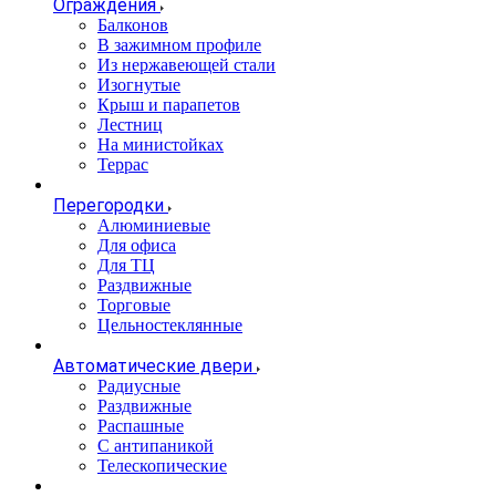
Ограждения
Балконов
В зажимном профиле
Из нержавеющей стали
Изогнутые
Крыш и парапетов
Лестниц
На министойках
Террас
Перегородки
Алюминиевые
Для офиса
Для ТЦ
Раздвижные
Торговые
Цельностеклянные
Автоматические двери
Радиусные
Раздвижные
Распашные
С антипаникой
Телескопические