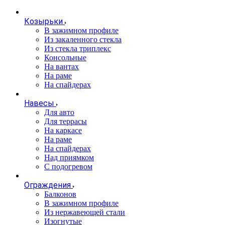
Козырьки
В зажимном профиле
Из закаленного стекла
Из стекла триплекс
Консольные
На вантах
На раме
На спайдерах
Навесы
Для авто
Для террасы
На каркасе
На раме
На спайдерах
Над приямком
С подогревом
Ограждения
Балконов
В зажимном профиле
Из нержавеющей стали
Изогнутые