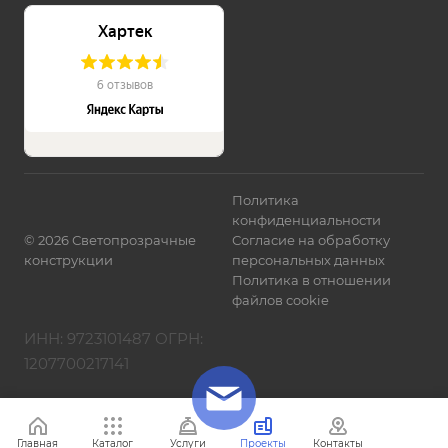
Политика
конфиденциальности
©
2026
Светопрозрачные
Согласие на обработку
конструкции
персональных данных
Политика в отношении
файлов cookie
ИНН: 9723101487 ОГРН:
1207700217141
Главная
Каталог
Услуги
Проекты
Контакты