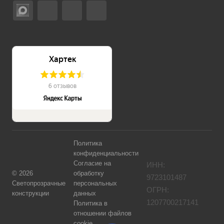
Политика
конфиденциальности
Согласие на
ИНН:
©
2026
обработку
9723101487
Светопрозрачные
персональных
ОГРН:
конструкции
данных
1207700217141
Политика в
отношении файлов
cookie