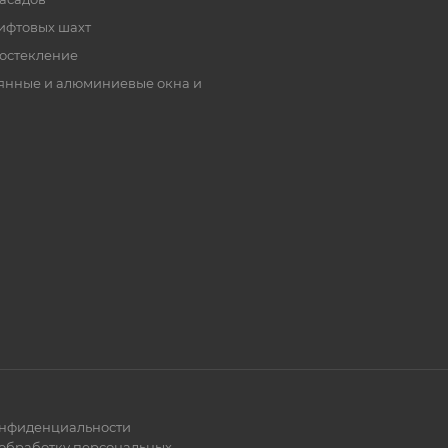
ифтовых шахт
остекление
янные и алюминиевые окна и
онфиденциальности
 обработку персональных