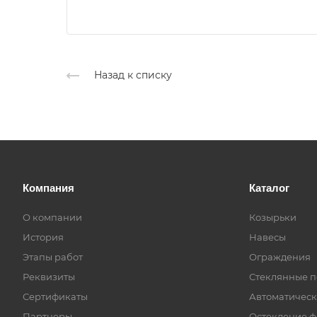
Назад к списку
Компания
Каталог
О компании
Козырьки
История
Навесы
Этапы работ
Ограждения
Реквизиты
Стеклянные п
Сертификаты
Автоматическ
Партнеры
Остекление ф