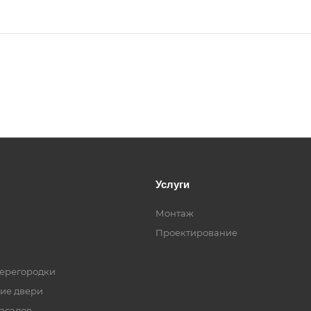
Услуги
Монтаж
Проектирование
ерегородки
ие двери
асадов