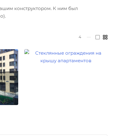
нашим конструктором. К ним был
о).
4
—