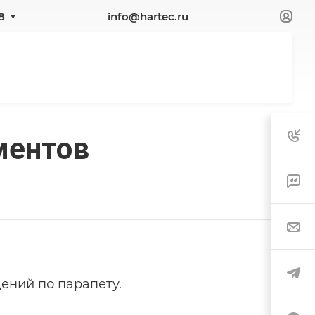
8
info@hartec.ru
ментов
ений по парапету.