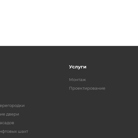
Услуги
Монтаж
Проектирование
ерегородки
ие двери
асадов
ифтовых шахт