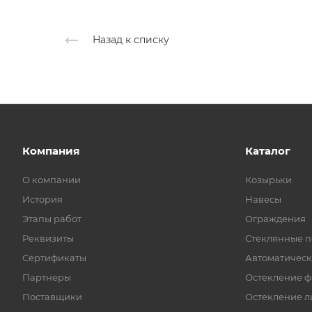
Назад к списку
Компания
Каталог
О компании
Козырьки
История
Навесы
Этапы работ
Ограждения
Реквизиты
Стеклянные п
Сертификаты
Автоматическ
Партнеры
Остекление ф
Поставщики
Остекление л