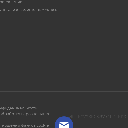
остекление
янные и алюминиевые окна и
онфиденциальности
 обработку персональных
ИНН: 9723101487 ОГРН: 120
отношении файлов cookie