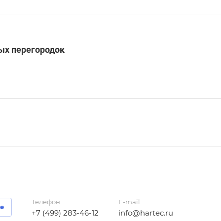
ых перегородок
Телефон
E-mail
е
+7 (499) 283-46-12
info@hartec.ru